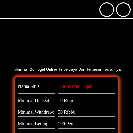
Informasi Bo Togel Online Terpercaya Dan Terbesar Hadiahnya
Nama Situs:
Hondatoto Togel
Minimal Deposit:
10 Ribu
Minimal Withdraw:
50 Ribbu
Minimal Betting:
100 Perak