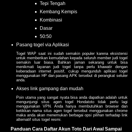
Tepi Tengah
Kembang Kempis
Kombinasi
Dasar
50:50
Pasang togel via Aplikasi
Togel WAP saat ini sudah semakin populer karena eksistensi
untuk memberikan kemudahan kepada seluruh member judi togel
semakin luar biasa. Bahkan jaman sekarang untuk bisa
menikmati layanan judi togel tanpa perlu khawatir dengan
keberadaan internet positif, cukup mengunduh aplikasi togel
menggunakan HP dan pasang APK tersebut di perangkat seluler
anda.
Akses link gampang dan mudah
Poin utama yang sangat nyata bisa anda dapatkan adalah untuk
mengunjungi situs agen togel Hondatoto tidak perlu lagi
menggunakan VPN. Anda hanya membutuhkan browser dan
ketikkan nama situs agen togel tersebut menggunakan chrome
maka anda akan menemukan berbagai opsi pilihan terhadap link
alternatif situs togel resmi.
Panduan Cara Daftar Akun Toto Dari Awal Sampai