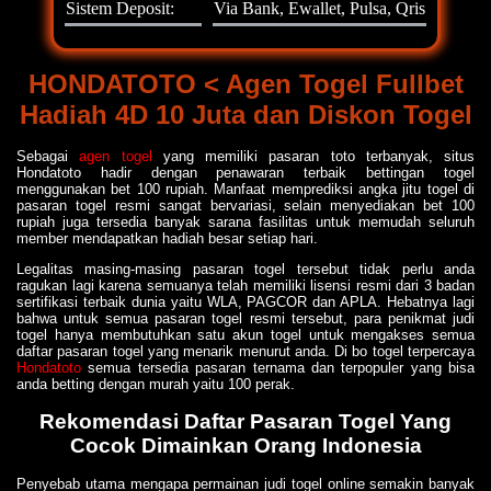
Sistem Deposit:
Via Bank, Ewallet, Pulsa, Qris
HONDATOTO < Agen Togel Fullbet
Hadiah 4D 10 Juta dan Diskon Togel
Sebagai
agen togel
yang memiliki pasaran toto terbanyak, situs
Hondatoto hadir dengan penawaran terbaik bettingan togel
menggunakan bet 100 rupiah. Manfaat memprediksi angka jitu togel di
pasaran togel resmi sangat bervariasi, selain menyediakan bet 100
rupiah juga tersedia banyak sarana fasilitas untuk memudah seluruh
member mendapatkan hadiah besar setiap hari.
Legalitas masing-masing pasaran togel tersebut tidak perlu anda
ragukan lagi karena semuanya telah memiliki lisensi resmi dari 3 badan
sertifikasi terbaik dunia yaitu WLA, PAGCOR dan APLA. Hebatnya lagi
bahwa untuk semua pasaran togel resmi tersebut, para penikmat judi
togel hanya membutuhkan satu akun togel untuk mengakses semua
daftar pasaran togel yang menarik menurut anda. Di bo togel terpercaya
Hondatoto
semua tersedia pasaran ternama dan terpopuler yang bisa
anda betting dengan murah yaitu 100 perak.
Rekomendasi Daftar Pasaran Togel Yang
Cocok Dimainkan Orang Indonesia
Penyebab utama mengapa permainan judi togel online semakin banyak