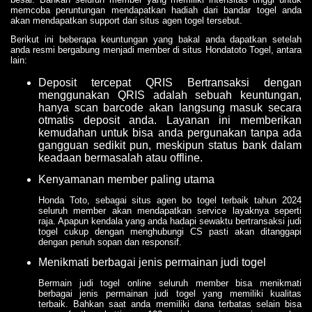
memcoba peruntungan mendapatkan hadiah dari bandar togel anda
akan mendapatkan support dari situs agen togel tersebut.
Berikut ini beberapa keuntungan yang bakal anda dapatkan setelah
anda resmi bergabung menjadi member di situs Hondatoto Togel, antara
lain:
Deposit tercepat QRIS Bertransaksi dengan
menggunakan QRIS adalah sebuah keuntungan,
hanya scan barcode akan langsung masuk secara
otmatis deposit anda. Layanan ini memberikan
kemudahan untuk bisa anda pergunakan tanpa ada
gangguan sedikit pun, meskipun status bank dalam
keadaan bermasalah atau offline.
Kenyamanan member paling utama
Honda Toto, sebagai situs agen bo togel terbaik tahun 2024
seluruh member akan mendapatkan service layaknya seperti
raja. Apapun kendala yang anda hadapi sewaktu bertransaksi judi
togel cukup dengan menghubungi CS pasti akan ditanggapi
dengan penuh sopan dan responsif.
Menikmati berbagai jenis permainan judi togel
Bermain judi togel online seluruh member bisa menikmati
berbagai jenis permainan judi togel yang memiliki kualitas
terbaik. Bahkan saat anda memiliki dana terbatas selain bisa